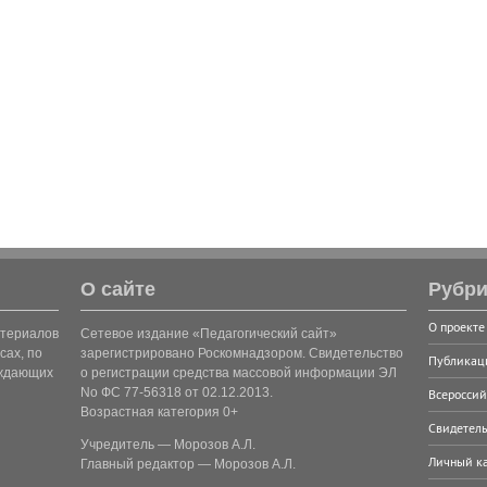
О сайте
Рубри
О проекте
атериалов
Сетевое издание «Педагогический сайт»
сах, по
зарегистрировано Роскомнадзором. Свидетельство
Публикац
рждающих
о регистрации средства массовой информации ЭЛ
No ФС 77-56318 от 02.12.2013.
Всероссий
Возрастная категория 0+
Свидетель
Учредитель — Морозов А.Л.
Личный к
Главный редактор — Морозов А.Л.