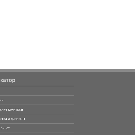
катор
ии
ские конкурсы
ства и дипломы
абинет