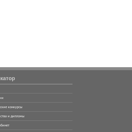
катор
ии
ские конкурсы
ства и дипломы
абинет