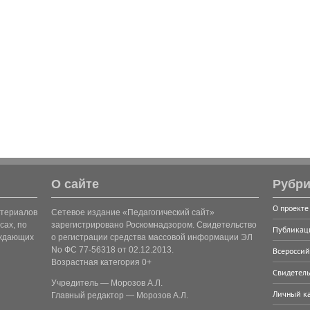
О сайте
Рубри
О проекте
атериалов
Сетевое издание «Педагогический сайт»
сах, по
зарегистрировано Роскомнадзором. Свидетельство
Публикац
рждающих
о регистрации средства массовой информации ЭЛ
No ФС 77-56318 от 02.12.2013.
Всероссий
Возрастная категория 0+
Свидетель
Учредитель — Морозов А.Л.
Личный к
Главный редактор — Морозов А.Л.