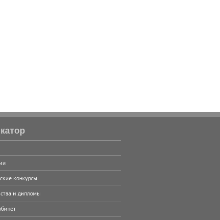
катор
ии
ские конкурсы
ства и дипломы
абинет