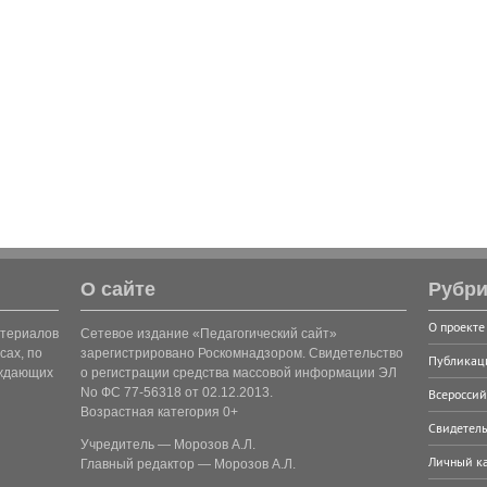
О сайте
Рубри
О проекте
атериалов
Сетевое издание «Педагогический сайт»
сах, по
зарегистрировано Роскомнадзором. Свидетельство
Публикац
рждающих
о регистрации средства массовой информации ЭЛ
No ФС 77-56318 от 02.12.2013.
Всероссий
Возрастная категория 0+
Свидетель
Учредитель — Морозов А.Л.
Личный к
Главный редактор — Морозов А.Л.