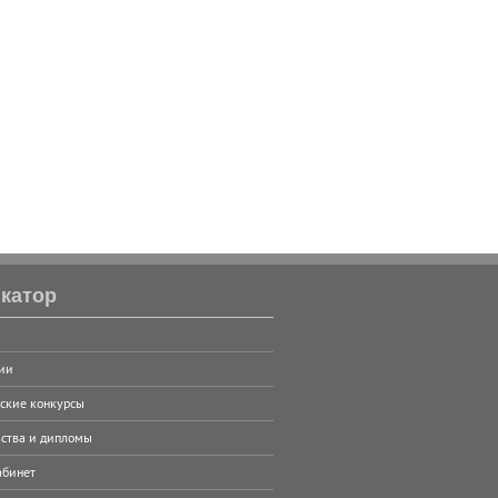
катор
ии
ские конкурсы
ства и дипломы
абинет