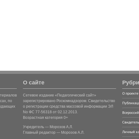
О сайте
Рубри
О проекте
атериалов
Сетевое издание «Педагогический сайт»
сах, по
зарегистрировано Роскомнадзором. Свидетельство
Публикац
рждающих
о регистрации средства массовой информации ЭЛ
No ФС 77-56318 от 02.12.2013.
Всероссий
Возрастная категория 0+
Свидетель
Учредитель — Морозов А.Л.
Личный к
Главный редактор — Морозов А.Л.