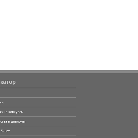
катор
ии
ские конкурсы
ства и дипломы
абинет