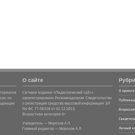
О сайте
Рубри
О проекте
атериалов
Сетевое издание «Педагогический сайт»
сах, по
зарегистрировано Роскомнадзором. Свидетельство
Публикац
рждающих
о регистрации средства массовой информации ЭЛ
No ФС 77-56318 от 02.12.2013.
Всероссий
Возрастная категория 0+
Свидетель
Учредитель — Морозов А.Л.
Личный к
Главный редактор — Морозов А.Л.