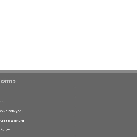
катор
ии
ские конкурсы
ства и дипломы
абинет