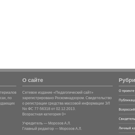
О сайте
Рубри
О проекте
атериалов
Сетевое издание «Педагогический сайт»
сах, по
зарегистрировано Роскомнадзором. Свидетельство
Публикац
рждающих
о регистрации средства массовой информации ЭЛ
No ФС 77-56318 от 02.12.2013.
Всероссий
Возрастная категория 0+
Свидетель
Учредитель — Морозов А.Л.
Личный к
Главный редактор — Морозов А.Л.