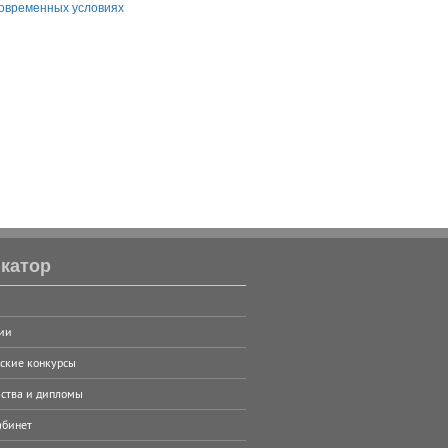
современных условиях
катор
ии
ские конкурсы
ства и дипломы
абинет