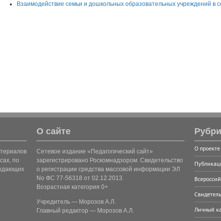
Взаимодействие семьи и дошкольных образовательных учреждений в 
О сайте
Рубри
О проекте
атериалов
Сетевое издание «Педагогический сайт»
сах, по
зарегистрировано Роскомнадзором. Свидетельство
Публикац
рждающих
о регистрации средства массовой информации ЭЛ
No ФС 77-56318 от 02.12.2013.
Всероссий
Возрастная категория 0+
Свидетель
Учредитель — Морозов А.Л.
Личный к
Главный редактор — Морозов А.Л.