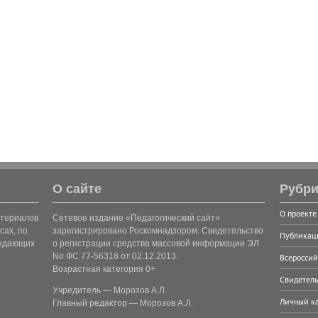
О сайте
Рубри
О проекте
атериалов
Сетевое издание «Педагогический сайт»
сах, по
зарегистрировано Роскомнадзором. Свидетельство
Публикац
рждающих
о регистрации средства массовой информации ЭЛ
No ФС 77-56318 от 02.12.2013.
Всероссий
Возрастная категория 0+
Свидетель
Учредитель — Морозов А.Л.
Личный к
Главный редактор — Морозов А.Л.