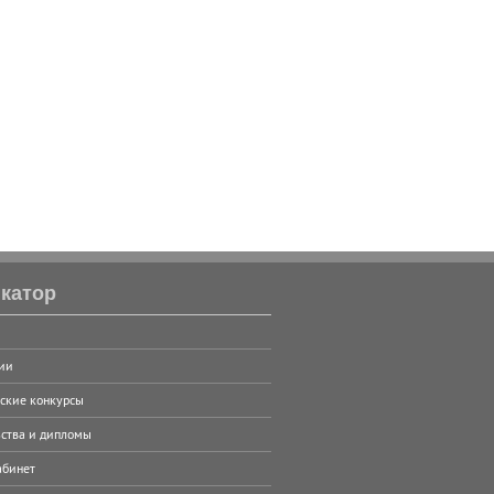
катор
ии
ские конкурсы
ства и дипломы
абинет