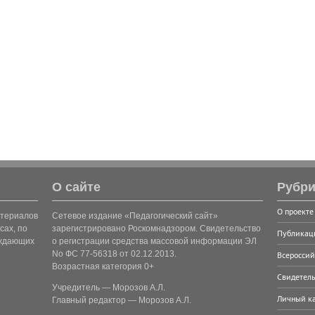
О сайте
Рубри
О проекте
атериалов
Сетевое издание «Педагогический сайт»
сах, по
зарегистрировано Роскомнадзором. Свидетельство
Публикац
рждающих
о регистрации средства массовой информации ЭЛ
No ФС 77-56318 от 02.12.2013.
Всероссий
Возрастная категория 0+
Свидетель
Учредитель — Морозов А.Л.
Личный к
Главный редактор — Морозов А.Л.