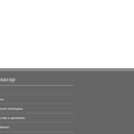
катор
ии
ские конкурсы
ства и дипломы
абинет