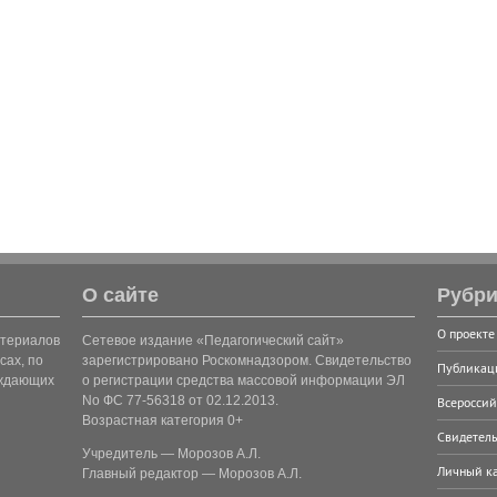
О сайте
Рубри
О проекте
атериалов
Сетевое издание «Педагогический сайт»
сах, по
зарегистрировано Роскомнадзором. Свидетельство
Публикац
рждающих
о регистрации средства массовой информации ЭЛ
No ФС 77-56318 от 02.12.2013.
Всероссий
Возрастная категория 0+
Свидетель
Учредитель — Морозов А.Л.
Личный к
Главный редактор — Морозов А.Л.