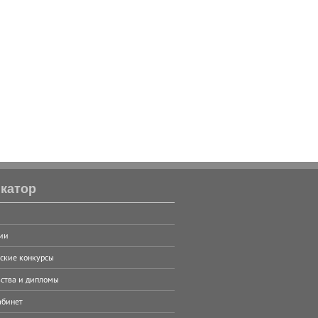
катор
ии
ские конкурсы
ства и дипломы
абинет