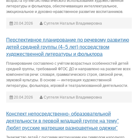
возраста путем систематического использования художественной
литературы и фольклора, обеспечивающих интеллектуальное,
эмоциональное и духовно-нравственное развитие воспитанников.
20.04.2026
Суптеля Наталья Владимировна
Перспективное планирование по речевому развитию
детей средней группы (4–5 лет) посредством
художественной литературы и фольклора
Планирование составлено с учётом возрастных особенностей детей
средней группы, требований ФГОС ДО и направлено на развитие всех
компонентов речи: словаря, грамматического строя, связной речи,
звуковой культуры. В основе — интеграция художественной
литературы, фольклора, игровой и театрализованной деятельности.
20.04.2026
Суптеля Наталья Владимировна
Конспект непосредственно- образовательной
деятельности в первой младшей группе на тему"
Любят русские матрешки разноцветные одежки"
Знакомство детей с русскими матрешками как символом народного