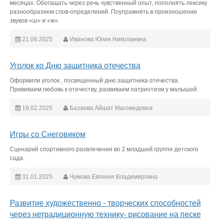
месяцах. Обогащать через речь чувственный опыт, пополнять лексику
разнообразием слов-определений. Поупражнять в произношении
звуков «ш» и «ж».
21.06.2025
Иванова Юлия Николаевна
Уголок ко Дню защитника отечества
Оформили уголок , посвященный дню защитника отечества.
Прививаем любовь к отечеству, развиваем патриотизм у малышей.
19.02.2025
Базаева Айшат Магомедовна
Игры со Снеговиком
Сценарий спортивного развлечения во 2 младшей группе детского
сада.
31.01.2025
Чумова Евгения Владимировна
Развитие художественно - творческих способностей
через нетрадиционную технику- рисование на песке