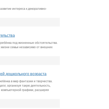
развитие интереса к декоративно-
тельства
ребёнка под жизненные обстоятельства.
м жизни семьи независимо от внешних
тей дошкольного возраста
бёнка в мир фантазии и творчества.
гог, организуя такую деятельность,
и компьютерной графики, расширяя