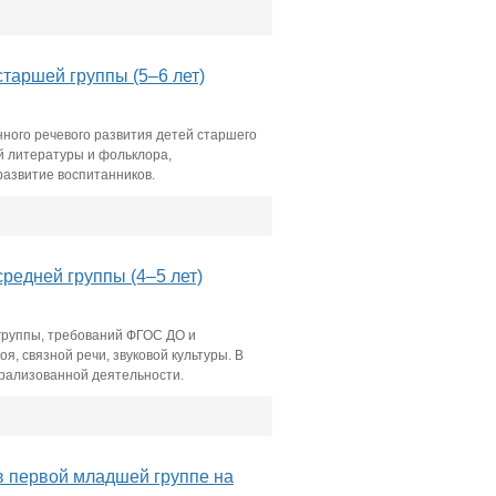
таршей группы (5–6 лет)
ного речевого развития детей старшего
й литературы и фольклора,
азвитие воспитанников.
редней группы (4–5 лет)
группы, требований ФГОС ДО и
я, связной речи, звуковой культуры. В
трализованной деятельности.
в первой младшей группе на