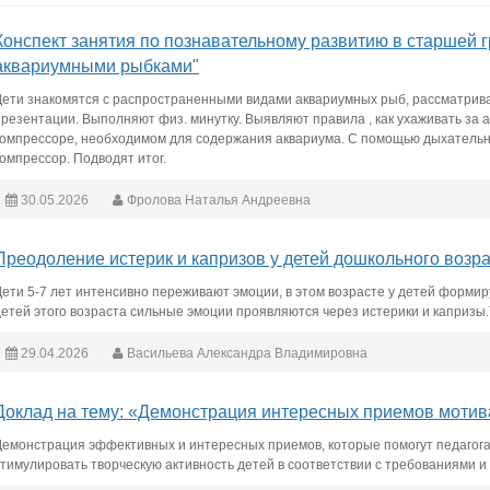
Конспект занятия по познавательному развитию в старшей г
аквариумными рыбками"
Дети знакомятся с распространенными видами аквариумных рыб, рассматриваю
презентации. Выполняют физ. минутку. Выявляют правила , как ухаживать за 
компрессоре, необходимом для содержания аквариума. С помощью дыхательной
компрессор. Подводят итог.
30.05.2026
Фролова Наталья Андреевна
Преодоление истерик и капризов у детей дошкольного возр
Дети 5-7 лет интенсивно переживают эмоции, в этом возрасте у детей формир
детей этого возраста сильные эмоции проявляются через истерики и капризы.
29.04.2026
Васильева Александра Владимировна
Доклад на тему: «Демонстрация интересных приемов мотив
Демонстрация эффективных и интересных приемов, которые помогут педагог
стимулировать творческую активность детей в соответствии с требованиями 