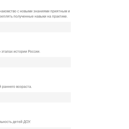
знакомство с новыми знаниями приятным и
реплять полученные навыки на практике.
 этапах истории России.
 раннего возраста.
ьность детей ДОУ.