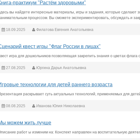
Книга-практикум "Растём здоровыми"
Здесь вы найдете интересные материалы, игры и задания, которые сделают 
занимательным процессом. Вы сможете экспериментировать, обсуждать и зак
18.09.2025
Филатова Евгения Анатольевна
Сценарий квест игры "Флаг России в лицах"
Квест игра для дошкольников позволяющая закрепить знания о цветах флага о
27.08.2025
Юргина Дарья Анатольевна
Игровые технологии для детей раннего возраста
Презентация раскрывает суть актуальных технологий, применяемых для детей
08.08.2025
Иванова Юлия Николаевна
Мы можем жить лучше
Описание работ ы изменим на: Конспект направлен на воспитательную деятел