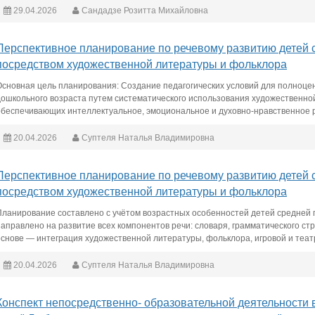
29.04.2026
Сандадзе Розитта Михайловна
Перспективное планирование по речевому развитию детей с
посредством художественной литературы и фольклора
Основная цель планирования: Создание педагогических условий для полноцен
дошкольного возраста путем систематического использования художественно
обеспечивающих интеллектуальное, эмоциональное и духовно-нравственное р
20.04.2026
Суптеля Наталья Владимировна
Перспективное планирование по речевому развитию детей с
посредством художественной литературы и фольклора
Планирование составлено с учётом возрастных особенностей детей средней 
направлено на развитие всех компонентов речи: словаря, грамматического стро
основе — интеграция художественной литературы, фольклора, игровой и теа
20.04.2026
Суптеля Наталья Владимировна
Конспект непосредственно- образовательной деятельности 