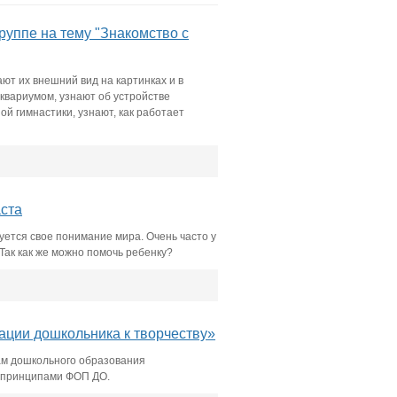
руппе на тему "Знакомство с
т их внешний вид на картинках и в
аквариумом, узнают об устройстве
 гимнастики, узнают, как работает
аста
уется свое понимание мира. Очень часто у
Так как же можно помочь ребенку?
ации дошкольника к творчеству»
ам дошкольного образования
и принципами ФОП ДО.