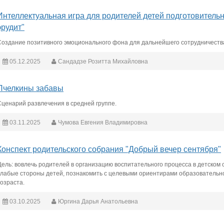
Интеллектуальная игра для родителей детей подготовитель
эрудит"
Создание позитивного эмоционального фона для дальнейшего сотрудничества 
05.12.2025
Сандадзе Розитта Михайловна
Пчелкины забавы
Сценарий развлечения в средней группе.
03.11.2025
Чумова Евгения Владимировна
Конспект родительского собрания "Добрый вечер сентября"
Цель: вовлечь родителей в организацию воспитательного процесса в детском 
слабые стороны детей, познакомить с целевыми ориентирами образовательн
возраста.
03.10.2025
Юргина Дарья Анатольевна