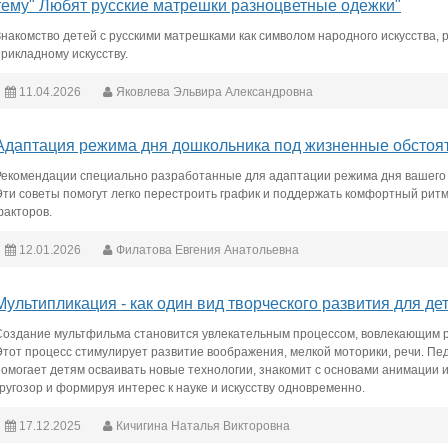
тему" Любят русские матрешки разноцветные одежки"
Знакомство детей с русскими матрешками как символом народного искусства, 
прикладному искусству.
11.04.2026
Яковлева Эльвира Александровна
Адаптация режима дня дошкольника под жизненные обстоя
Рекомендации специально разработанные для адаптации режима дня вашего 
Эти советы помогут легко перестроить график и поддержать комфортный рит
факторов.
12.01.2026
Филатова Евгения Анатольевна
Мультипликация - как один вид творческого развития для де
Создание мультфильма становится увлекательным процессом, вовлекающим ре
Этот процесс стимулирует развитие воображения, мелкой моторики, речи. Педа
помогает детям осваивать новые технологии, знакомит с основами анимации 
кругозор и формируя интерес к науке и искусству одновременно.
17.12.2025
Кичигина Наталья Викторовна