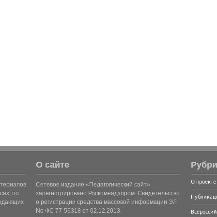
О сайте
Рубри
О проекте
атериалов
Сетевое издание «Педагогический сайт»
сах, по
зарегистрировано Роскомнадзором. Свидетельство
Публикац
рждающих
о регистрации средства массовой информации ЭЛ
No ФС 77-56318 от 02.12.2013.
Всероссий