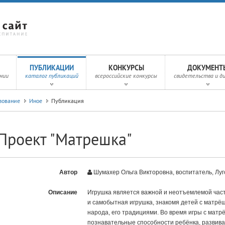
ПУБЛИКАЦИИ
КОНКУРСЫ
ДОКУМЕНТ
нии
каталог публикаций
всероссийские конкурсы
свидетельства и д
зование
Иное
Публикация
Проект "Матрешка"
Автор
Шумахер Ольга Викторовна, воспитатель, Луг
Описание
Игрушка является важной и неотъемлемой час
и самобытная игрушка, знакомя детей с матрёш
народа, его традициями. Во время игры с матр
познавательные способности ребёнка, развив