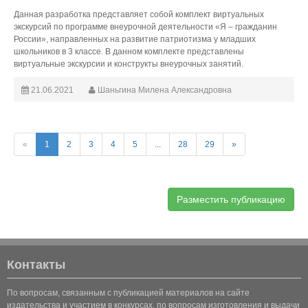
Данная разработка представляет собой комплект виртуальных
экскурсий по программе внеурочной деятельности «Я – гражданин
России», направленных на развитие патриотизма у младших
школьников в 3 классе. В данном комплекте представлены
виртуальные экскурсии и конструкты внеурочных занятий.
21.06.2021
Шаньгина Милена Александровна
«
1
2
3
4
5
...
28
29
»
Разместить публикацию
Контакты
По вопросам, связанным с публикацией материалов на сайте
издательства и участием в конкурсах, по вопросам изготовления и выдачи