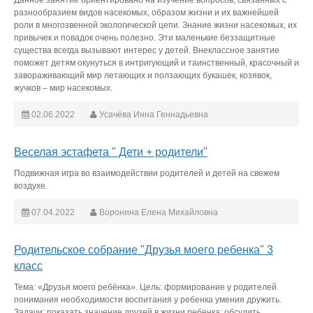
Данное занятие ориентировано на изучение вопросов, связанных с
разнообразием видов насекомых, образом жизни и их важнейшей
роли в многозвенной экологической цепи. Знание жизни насекомых, их
привычек и повадок очень полезно. Эти маленькие беззащитные
существа всегда вызывают интерес у детей. Внеклассное занятие
поможет детям окунуться в интригующий и таинственный, красочный и
завораживающий мир летающих и ползающих букашек, козявок,
жучков – мир насекомых.
02.06.2022
Усачёва Инна Геннадьевна
Веселая эстафета " Дети + родители"
Подвижная игра во взаимодействии родителей и детей на свежем
воздухе.
07.04.2022
Воронина Елена Михайловна
Родительское собрание "Друзья моего ребенка" 3
класс
Тема: «Друзья моего ребёнка». Цель: формирование у родителей
понимания необходимости воспитания у ребенка умения дружить.
Задачи: показать значение друзей в жизни ребенка; обсудить