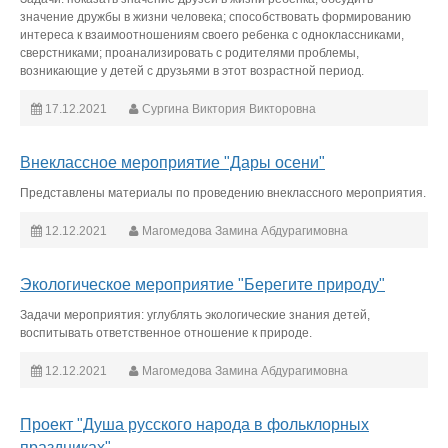
значение дружбы в жизни человека; способствовать формированию
интереса к взаимоотношениям своего ребенка с одноклассниками,
сверстниками; проанализировать с родителями проблемы,
возникающие у детей с друзьями в этот возрастной период.
17.12.2021
Сургина Виктория Викторовна
Внеклассное мероприятие "Дары осени"
Представлены материалы по проведению внеклассного мероприятия.
12.12.2021
Магомедова Замина Абдурагимовна
Экологическое мероприятие "Берегите природу"
Задачи мероприятия: углублять экологические знания детей,
воспитывать ответственное отношение к природе.
12.12.2021
Магомедова Замина Абдурагимовна
Проект "Душа русского народа в фольклорных
праздниках"