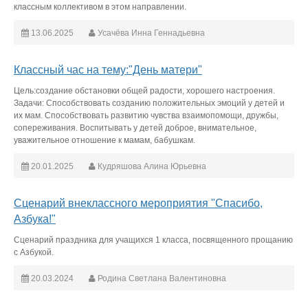
классным коллективом в этом направлении.
13.06.2025
Усачёва Инна Геннадьевна
Классный час на тему:"День матери"
Цель:создание обстановки общей радости, хорошего настроения.
Задачи: Способствовать созданию положительных эмоций у детей и
их мам. Способствовать развитию чувства взаимопомощи, дружбы,
сопереживания. Воспитывать у детей доброе, внимательное,
уважительное отношение к мамам, бабушкам.
20.01.2025
Кудряшова Алина Юрьевна
Сценарий внеклассного мероприятия "Спасибо,
Азбука!"
Сценарий праздника для учащихся 1 класса, посвященного прощанию
с Азбукой.
20.03.2024
Родина Светлана Валентиновна