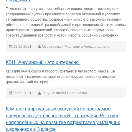
Тема воспитания уважения к обычаям наших предков, возрождения
традиционных русских праздников является актуальной в условиях
сегодняшнего общества. Современный мир с его высокими темпами
обмена информацией, разнообразной и противоречивой, отсутствием
нравственных ограничений, слабости социальных регуляторов
требует душевной крепости и устойчивости, особенно у молодежи.
18.10.2021
Мураховская Маргарита Александровна
КВН "Английский - это интересно"
КВН для обучающихся второго, третьего и четвёртого класса. Он
позволяет в развлекательной игровой форме повторить лексико-
грамматический материал.
25.09.2021
Тещина Лилия Васильевна
Комплект виртуальных экскурсий по программе
внеурочной деятельности «Я – гражданин России»,
направленных на развитие патриотизма у младших
школьников в 3 классе