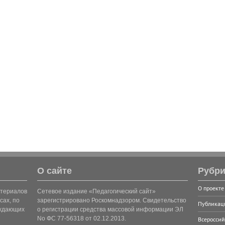
О сайте
Рубри
О проекте
атериалов
Сетевое издание «Педагогический сайт»
сах, по
зарегистрировано Роскомнадзором. Свидетельство
Публикац
рждающих
о регистрации средства массовой информации ЭЛ
No ФС 77-56318 от 02.12.2013.
Всероссий