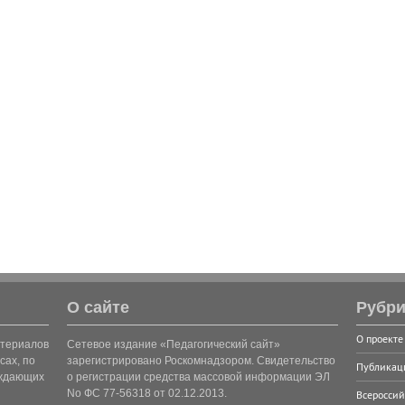
О сайте
Рубри
О проекте
атериалов
Сетевое издание «Педагогический сайт»
сах, по
зарегистрировано Роскомнадзором. Свидетельство
Публикац
рждающих
о регистрации средства массовой информации ЭЛ
No ФС 77-56318 от 02.12.2013.
Всероссий