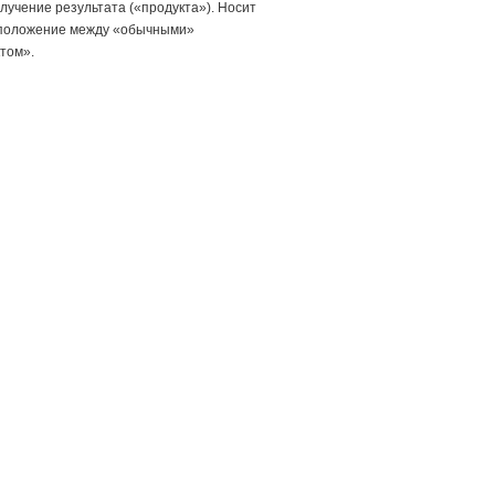
лучение результата («продукта»). Носит
 положение между «обычными»
том».