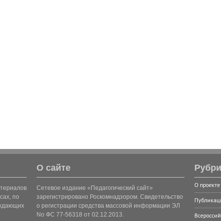
О сайте
Рубри
О проекте
атериалов
Сетевое издание «Педагогический сайт»
сах, по
зарегистрировано Роскомнадзором. Свидетельство
Публикац
рждающих
о регистрации средства массовой информации ЭЛ
No ФС 77-56318 от 02.12.2013.
Всероссий