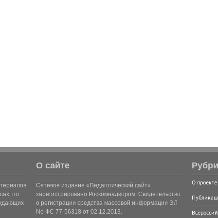
О сайте
Рубри
О проекте
атериалов
Сетевое издание «Педагогический сайт»
сах, по
зарегистрировано Роскомнадзором. Свидетельство
Публикац
рждающих
о регистрации средства массовой информации ЭЛ
No ФС 77-56318 от 02.12.2013.
Всероссий